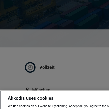
Vollzeit
München
Akkodis uses cookies
ab sofort
We use cookies on our website. By clicking “Accept all” you agree to the s