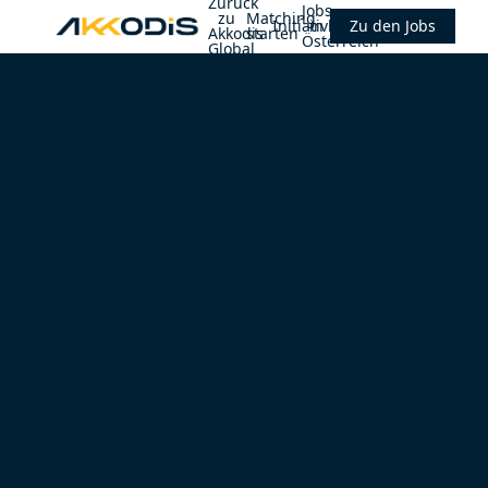
Zurück
Jobs
zu
Matching
Initiativbewerbung
in
Zu den Jobs
Akkodis
starten
Österreich
Global