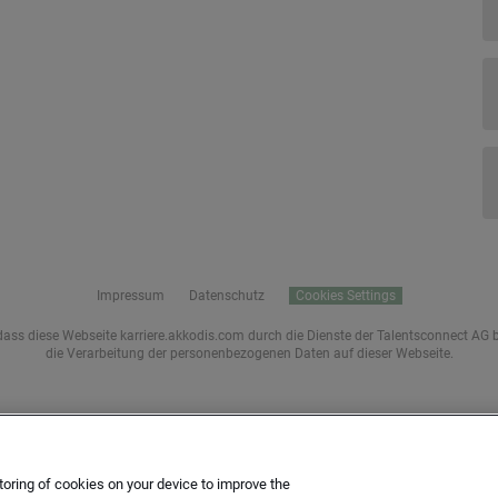
Impressum
Datenschutz
Cookies Settings
s diese Webseite karriere.akkodis.com durch die Dienste der Talentsconnect AG bet
die Verarbeitung der personenbezogenen Daten auf dieser Webseite.
toring of cookies on your device to improve the