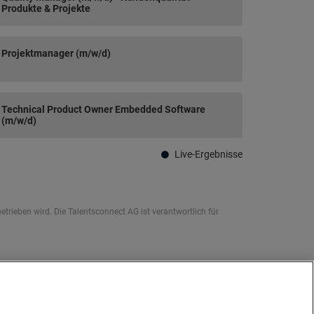
Produkte & Projekte
Projektmanager (m/w/d)
Technical Product Owner Embedded Software
(m/w/d)
Live-Ergebnisse
rieben wird. Die Talentsconnect AG ist verantwortlich für