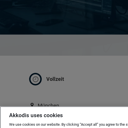
Vollzeit
München
Akkodis uses cookies
ab sofort
We use cookies on our website. By clicking “Accept all” you agree to the s