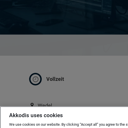
Vollzeit
Wedel
Akkodis uses cookies
ab sofort
We use cookies on our website. By clicking “Accept all” you agree to the s