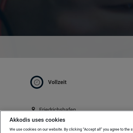
Vollzeit
Friedrichshafen
Akkodis uses cookies
ab sofort
We use cookies on our website. By clicking “Accept all” you agree to the s