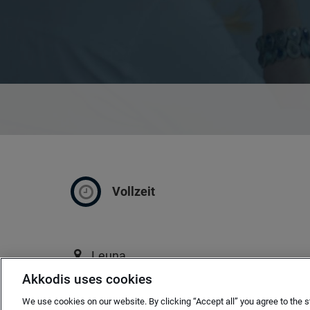
Vollzeit
Leuna
Akkodis uses cookies
ab sofort
We use cookies on our website. By clicking “Accept all” you agree to the s